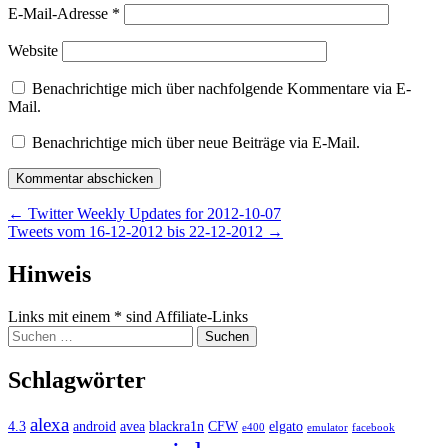
E-Mail-Adresse
*
Website
Benachrichtige mich über nachfolgende Kommentare via E-
Mail.
Benachrichtige mich über neue Beiträge via E-Mail.
Beitragsnavigation
←
Twitter Weekly Updates for 2012-10-07
Tweets vom 16-12-2012 bis 22-12-2012
→
Widgets
Hinweis
Links mit einem * sind Affiliate-Links
Suchen
nach:
Schlagwörter
alexa
4.3
android
avea
blackra1n
CFW
elgato
e400
emulator
facebook