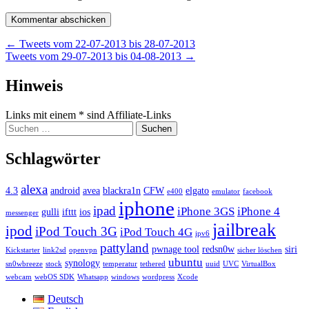
Beitragsnavigation
←
Tweets vom 22-07-2013 bis 28-07-2013
Tweets vom 29-07-2013 bis 04-08-2013
→
Widgets
Hinweis
Links mit einem * sind Affiliate-Links
Suchen
nach:
Schlagwörter
alexa
4.3
android
avea
blackra1n
CFW
elgato
e400
emulator
facebook
iphone
ipad
iPhone 3GS
iPhone 4
gulli
ifttt
ios
messenger
jailbreak
ipod
iPod Touch 3G
iPod Touch 4G
ipv6
pattyland
pwnage tool
redsn0w
siri
Kickstarter
link2sd
openvpn
sicher löschen
ubuntu
synology
sn0wbreeze
stock
temperatur
tethered
uuid
UVC
VirtualBox
webcam
webOS SDK
Whatsapp
windows
wordpress
Xcode
Deutsch