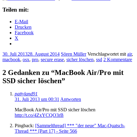
Teilen mit:
E-Mail
Drucken
Facebook
X
30. Juli 2013
28. August 2014
Sören Müller
Verschlagwortet mit
air
,
macbook
,
osx
,
pro
,
secure erase
,
sicher löschen
,
ssd
2 Kommentare
2 Gedanken zu “
MacBook Air/Pro mit
SSD sicher löschen
”
pattyland91
31. Juli 2013 um 00:31
Antworten
MacBook Air/Pro mit SSD sicher löschen
http://t.co/4ZxYCQO3rB
Pingback:
[Sammelthread] *** "der neue" Mac-Quatsch-
Thread *** [Part 17] - Seite 566