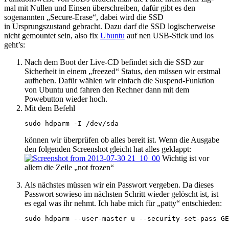
mal mit Nullen und Einsen überschreiben, dafür gibt es den
sogenannten „Secure-Erase“, dabei wird die SSD
in Ursprungszustand gebracht. Dazu darf die SSD logischerweise
nicht gemountet sein, also fix
Ubuntu
auf nen USB-Stick und los
geht’s:
Nach dem Boot der Live-CD befindet sich die SSD zur
Sicherheit in einem „freezed“ Status, den müssen wir erstmal
aufheben. Dafür wählen wir einfach die Suspend-Funktion
von Ubuntu und fahren den Rechner dann mit dem
Powebutton wieder hoch.
Mit dem Befehl
sudo hdparm -I /dev/sda
können wir überprüfen ob alles bereit ist. Wenn die Ausgabe
den folgenden Screenshot gleicht hat alles geklappt:
Wichtig ist vor
allem die Zeile „not frozen“
Als nächstes müssen wir ein Passwort vergeben. Da dieses
Passwort sowieso im nächsten Schritt wieder gelöscht ist, ist
es egal was ihr nehmt. Ich habe mich für „patty“ entschieden:
sudo hdparm --user-master u --security-set-pass GE