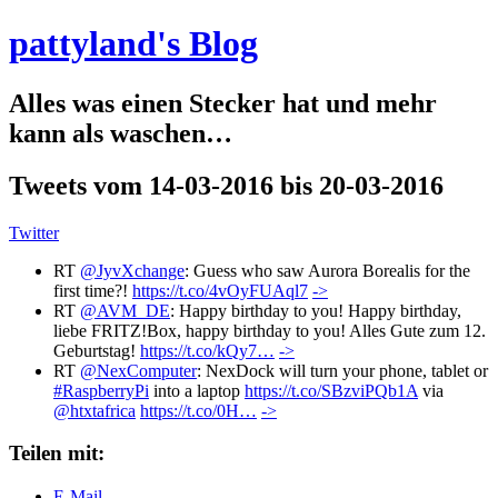
pattyland's Blog
Alles was einen Stecker hat und mehr
kann als waschen…
Tweets vom 14-03-2016 bis 20-03-2016
Twitter
RT
@JyvXchange
: Guess who saw Aurora Borealis for the
first time?!
https://t.co/4vOyFUAql7
->
RT
@AVM_DE
: Happy birthday to you! Happy birthday,
liebe FRITZ!Box, happy birthday to you! Alles Gute zum 12.
Geburtstag!
https://t.co/kQy7…
->
RT
@NexComputer
: NexDock will turn your phone, tablet or
#RaspberryPi
into a laptop
https://t.co/SBzviPQb1A
via
@htxtafrica
https://t.co/0H…
->
Teilen mit:
E-Mail