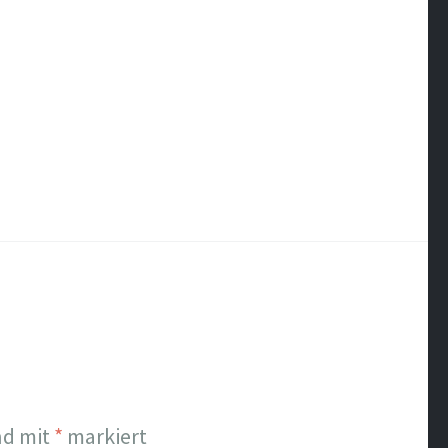
nd mit
*
markiert