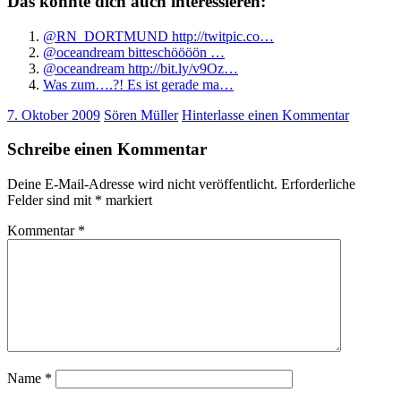
Das könnte dich auch interessieren:
@RN_DORTMUND http://twitpic.co…
@oceandream bitteschöööön …
@oceandream http://bit.ly/v9Oz…
Was zum….?! Es ist gerade ma…
7. Oktober 2009
Sören Müller
Hinterlasse einen Kommentar
Schreibe einen Kommentar
Deine E-Mail-Adresse wird nicht veröffentlicht.
Erforderliche
Felder sind mit
*
markiert
Kommentar
*
Name
*