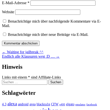
E-Mail-Adresse
*
Website
Benachrichtige mich über nachfolgende Kommentare via E-
Mail.
Benachrichtige mich über neue Beiträge via E-Mail.
Beitragsnavigation
←
Waiting for jailbreak ^^
Endlich alle Klausuren weg :D …
→
Widgets
Hinweis
Links mit einem * sind Affiliate-Links
Suchen
nach:
Schlagwörter
alexa
4.3
android
avea
blackra1n
CFW
elgato
e400
emulator
facebook