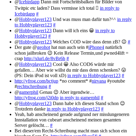
@
Icebirdapp
Dann mit Fortschrittsbalken für Bilder von
Twitpic etc laden? Dass vermisse ich total 
in reply to
Icebirdapp
#
@
Hobbyplayer123
Und was muss man dafür tun?^^
in reply
to Hobbyplayer123
#
@
Hobbyplayer123
Dann will ich eins 😀
in reply to
Hobbyplayer123
#
@
Hobbyplayer123
Welches COD wäre dass denn zB? 😉
#
Der gute @
geohot
hat nun auch sein #
iPhone4
natürlich
schon jailbroken 😉 Kein Release Termin,und pwned4lift =
crap
http://xlurl.de/8vBr6h
#
@
Hobbyplayer123
Cool 😀 Also COD6 würde mir
gefallen… Aber wie willst du mir dass denn schenken? 😛
(PS: Dein iPod ist voll xD)
in reply to Hobbyplayer123
#
http://yfrog.com/bctjup
*no comment* #
nirvana
#youtube
#
rechtschreibung
#
@
gamerphil
Genau 😉 Aber irgendwie…
http://yfrog.com/j2i0dp
in reply to gamerphil
#
@
Hobbyplayer123
Dann habe ich diesen Stand schon 😉
Trotzdem danke
in reply to Hobbyplayer123
#
Yeah, hab anscheinend gerade aufgrund ner misslungeneren
Innstallation von cubeart anscheinend meinen gesamten
Server gelöscht…
#
Bei dieser/em Recht-Schreibung macht man sich schon ein