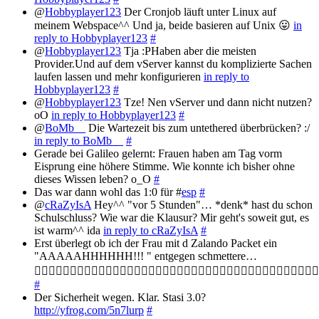
@
Hobbyplayer123
Der Cronjob läuft unter Linux auf
meinem Webspace^^ Und ja, beide basieren auf Unix 😛
in
reply to Hobbyplayer123
#
@
Hobbyplayer123
Tja :PHaben aber die meisten
Provider.Und auf dem vServer kannst du komplizierte Sachen
laufen lassen und mehr konfigurieren
in reply to
Hobbyplayer123
#
@
Hobbyplayer123
Tze! Nen vServer und dann nicht nutzen?
oO
in reply to Hobbyplayer123
#
@
BoMb__
Die Wartezeit bis zum untethered überbrücken? :/
in reply to BoMb__
#
Gerade bei Galileo gelernt: Frauen haben am Tag vorm
Eisprung eine höhere Stimme. Wie konnte ich bisher ohne
dieses Wissen leben? o_O
#
Das war dann wohl das 1:0 für #
esp
#
@
cRaZyIsA
Hey^^ "vor 5 Stunden"… *denk* hast du schon
Schulschluss? Wie war die Klausur? Mir geht's soweit gut, es
ist warm^^ ida
in reply to cRaZyIsA
#
Erst überlegt ob ich der Frau mit d Zalando Packet ein
"AAAAAHHHHHH!!! " entgegen schmettere…

#
Der Sicherheit wegen. Klar. Stasi 3.0?
http://yfrog.com/5n7lurp
#