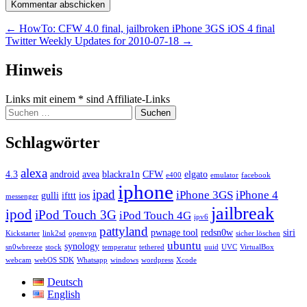
Beitragsnavigation
←
HowTo: CFW 4.0 final, jailbroken iPhone 3GS iOS 4 final
Twitter Weekly Updates for 2010-07-18
→
Widgets
Hinweis
Links mit einem * sind Affiliate-Links
Suchen
nach:
Schlagwörter
alexa
4.3
android
avea
blackra1n
CFW
elgato
e400
emulator
facebook
iphone
ipad
iPhone 3GS
iPhone 4
gulli
ifttt
ios
messenger
jailbreak
ipod
iPod Touch 3G
iPod Touch 4G
ipv6
pattyland
pwnage tool
redsn0w
siri
Kickstarter
link2sd
openvpn
sicher löschen
ubuntu
synology
sn0wbreeze
stock
temperatur
tethered
uuid
UVC
VirtualBox
webcam
webOS SDK
Whatsapp
windows
wordpress
Xcode
Deutsch
English