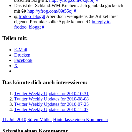
bisschen Sorg-En.
http://yfrog.com/0kqu5fj
#
Das ist der Schland-WM-Kuchen…Ich glaub da gucke ich
mit 😀
http://yfrog.com/09t55oj
#
@
frodoo_bloggt
Aber doch wenigstens die Artikel ihrer
eigenen Produkte sollte Apple kennen :O
in reply to
frodoo_bloggt
#
Teilen mit:
E-Mail
Drucken
Facebook
X
Das könnte dich auch interessieren:
Twitter Weekly Updates for 2010-10-31
Twitter Weekly Updates for 2010-08-08
Twitter Weekly Updates for 2010-07-25
Twitter Weekly Updates for 2010-11-07
11. Juli 2010
Sören Müller
Hinterlasse einen Kommentar
Schreibe einen Kommentar