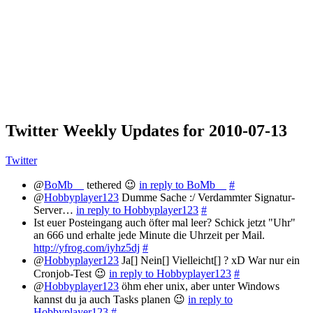
Twitter Weekly Updates for 2010-07-13
Twitter
@
BoMb__
tethered 😉
in reply to BoMb__
#
@
Hobbyplayer123
Dumme Sache :/ Verdammter Signatur-
Server…
in reply to Hobbyplayer123
#
Ist euer Posteingang auch öfter mal leer? Schick jetzt "Uhr"
an 666 und erhalte jede Minute die Uhrzeit per Mail.
http://yfrog.com/iyhz5dj
#
@
Hobbyplayer123
Ja[] Nein[] Vielleicht[] ? xD War nur ein
Cronjob-Test 😉
in reply to Hobbyplayer123
#
@
Hobbyplayer123
öhm eher unix, aber unter Windows
kannst du ja auch Tasks planen 😉
in reply to
Hobbyplayer123
#