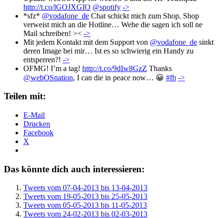
http://t.co/lGOJXGIO
@spotify
->
*sfz*
@vodafone_de
Chat schickt mich zum Shop, Shop
verweist mich an die Hotline… Wehe die sagen ich soll ne
Mail schreiben! ><
->
Mit jedem Kontakt mit dem Support von
@vodafone_de
sinkt
deren Image bei mir… Ist es so schwierig ein Handy zu
entsperren?!
->
OFMG! I’m a tag!
http://t.co/9dIw8GzZ
Thanks
@webOSnation
, I can die in peace now… 😀
#fb
->
Teilen mit:
E-Mail
Drucken
Facebook
X
Das könnte dich auch interessieren:
Tweets vom 07-04-2013 bis 13-04-2013
Tweets vom 19-05-2013 bis 25-05-2013
Tweets vom 05-05-2013 bis 11-05-2013
Tweets vom 24-02-2013 bis 02-03-2013