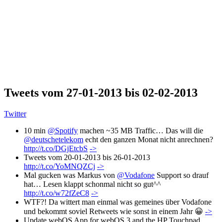
Tweets vom 27-01-2013 bis 02-02-2013
Twitter
10 min
@Spotify
machen ~35 MB Traffic… Das will die
@deutschetelekom
echt den ganzen Monat nicht anrechnen?
http://t.co/DGjEtcbS
->
Tweets vom 20-01-2013 bis 26-01-2013
http://t.co/YoMNQZCj
->
Mal gucken was Markus von
@Vodafone
Support so drauf
hat… Lesen klappt schonmal nicht so gut^^
http://t.co/w72fZeC8
->
WTF?! Da wittert man einmal was gemeines über Vodafone
und bekommt soviel Retweets wie sonst in einem Jahr 😀
->
Update webOS App for webOS 3 and the HP Touchpad