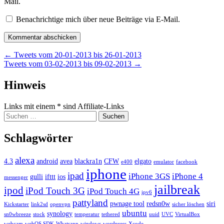
Mail.
Benachrichtige mich über neue Beiträge via E-Mail.
Beitragsnavigation
←
Tweets vom 20-01-2013 bis 26-01-2013
Tweets vom 03-02-2013 bis 09-02-2013
→
Widgets
Hinweis
Links mit einem * sind Affiliate-Links
Suchen
nach:
Schlagwörter
alexa
4.3
android
avea
blackra1n
CFW
elgato
e400
emulator
facebook
iphone
ipad
iPhone 3GS
iPhone 4
gulli
ifttt
ios
messenger
jailbreak
ipod
iPod Touch 3G
iPod Touch 4G
ipv6
pattyland
pwnage tool
redsn0w
siri
Kickstarter
link2sd
openvpn
sicher löschen
ubuntu
synology
sn0wbreeze
stock
temperatur
tethered
uuid
UVC
VirtualBox
webcam
webOS SDK
Whatsapp
windows
wordpress
Xcode