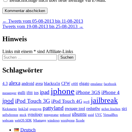
Benachrichtige mich über neue Beiträge via E-Mail.
Beitragsnavigation
←
Tweets vom 05-08-2013 bis 11-08-2013
Tweets vom 19-08-2013 bis 25-08-2013
→
Widgets
Hinweis
Links mit einem * sind Affiliate-Links
Suchen
nach:
Schlagwörter
alexa
4.3
android
avea
blackra1n
CFW
elgato
e400
emulator
facebook
iphone
ipad
iPhone 3GS
iPhone 4
gulli
ifttt
ios
messenger
jailbreak
ipod
iPod Touch 3G
iPod Touch 4G
ipv6
pattyland
pwnage tool
redsn0w
siri
Kickstarter
link2sd
openvpn
sicher löschen
ubuntu
synology
sn0wbreeze
stock
temperatur
tethered
uuid
UVC
VirtualBox
webcam
webOS SDK
Whatsapp
windows
wordpress
Xcode
Deutsch