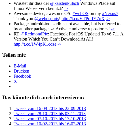
Wusstet ihr dass der
@karstenkulach
Windows Pfade auf
Linux Webservern benutzt?
->
Awesome device, awesome OS:
#webOS
on my
#Nexus7
!
Thank you
@webosports
!
http://t.co/VTPorfY7oX
->
Package android-tools-adb is not available, but is referred to
by another package. -> Activate universe repositories!
->
RT
@RedmondPie
: Facebook For iOS Updated To v6.7.1, A
Version Which You Can’t Download At All!
http://t.co/1W4pK1coze
->
Teilen mit:
E-Mail
Drucken
Facebook
X
Das könnte dich auch interessieren:
Tweets vom 16-09-2013 bis 22-09-2013
Tweets vom 28-10-2013 bis 03-11-2013
Tweets vom 07-10-2013 bis 13-10-2013
Tweets vom 10-02-2013 bis 16-02-2013