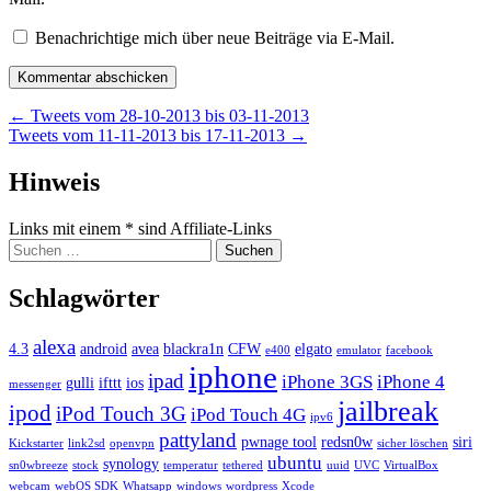
Benachrichtige mich über neue Beiträge via E-Mail.
Beitragsnavigation
←
Tweets vom 28-10-2013 bis 03-11-2013
Tweets vom 11-11-2013 bis 17-11-2013
→
Widgets
Hinweis
Links mit einem * sind Affiliate-Links
Suchen
nach:
Schlagwörter
alexa
4.3
android
avea
blackra1n
CFW
elgato
e400
emulator
facebook
iphone
ipad
iPhone 3GS
iPhone 4
gulli
ifttt
ios
messenger
jailbreak
ipod
iPod Touch 3G
iPod Touch 4G
ipv6
pattyland
pwnage tool
redsn0w
siri
Kickstarter
link2sd
openvpn
sicher löschen
ubuntu
synology
sn0wbreeze
stock
temperatur
tethered
uuid
UVC
VirtualBox
webcam
webOS SDK
Whatsapp
windows
wordpress
Xcode