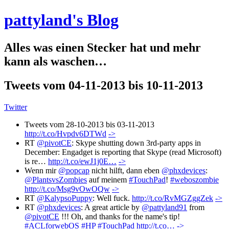
pattyland's Blog
Alles was einen Stecker hat und mehr
kann als waschen…
Tweets vom 04-11-2013 bis 10-11-2013
Twitter
Tweets vom 28-10-2013 bis 03-11-2013
http://t.co/Hvpdv6DTWd
->
RT
@pivotCE
: Skype shutting down 3rd-party apps in
December: Engadget is reporting that Skype (read Microsoft)
is re…
http://t.co/ewJ1j0E…
->
Wenn mir
@popcap
nicht hilft, dann eben
@phxdevices
:
@PlantsvsZombies
auf meinem
#TouchPad
!
#weboszombie
http://t.co/Msg9vOwOQw
->
RT
@KalypsoPuppy
: Well fuck.
http://t.co/RvMGZggZek
->
RT
@phxdevices
: A great article by
@pattyland91
from
@pivotCE
!!! Oh, and thanks for the name's tip!
#ACLforwebOS
#HP
#TouchPad
http://t.co…
->