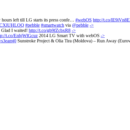
ours left till LG starts its press confe…
#webOS
http://t.co/lE9iVn8
o/gcCXlUHLOQ
#pebble
#smartwatch
via
@pebble
->
 Glad I waited!
http://t.co/gb9fZcbxR8
->
tp://t.co/EnhjWlGcuz
2014 LG Smart TV with webOS
->
Qws3eamj0
Sunstroke Project & Olia Tira (Moldova) – Run Away (Euro