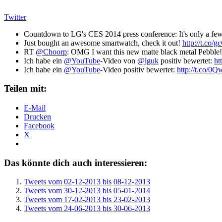
Twitter
Countdown to LG's CES 2014 press conference: It's only a few h
Just bought an awesome smartwatch, check it out!
http://t.c
RT
@Choorp
: OMG I want this new matte black metal Pebble!
Ich habe ein
@YouTube
-Video von
@lguk
positiv bewertet:
ht
Ich habe ein
@YouTube
-Video positiv bewertet:
http://t.co/0
Teilen mit:
E-Mail
Drucken
Facebook
X
Das könnte dich auch interessieren:
Tweets vom 02-12-2013 bis 08-12-2013
Tweets vom 30-12-2013 bis 05-01-2014
Tweets vom 17-02-2013 bis 23-02-2013
Tweets vom 24-06-2013 bis 30-06-2013