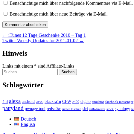
Benachrichtige mich über nachfolgende Kommentare via E-Mail.
Benachrichtige mich über neue Beiträge via E-Mail.
Beitragsnavigation
←
iTunes 12 Tage Geschenke 2010 – Tag 1
Twitter Weekly Updates for 2011-01-02
→
Widgets
Hinweis
Links mit einem * sind Affiliate-Links
Suchen
nach:
Schlagwörter
alexa
4.3
android
avea
blackra1n
CFW
elgato
e400
emulator
facebook messenger
pattyland
pwnage tool
redsn0w
siri
synology
sicher löschen
sn0wbreeze
stock
t
Deutsch
English