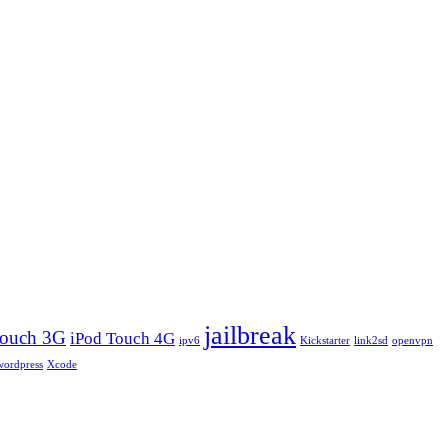
jailbreak
Touch 3G
iPod Touch 4G
ipv6
Kickstarter
link2sd
openvpn
wordpress
Xcode