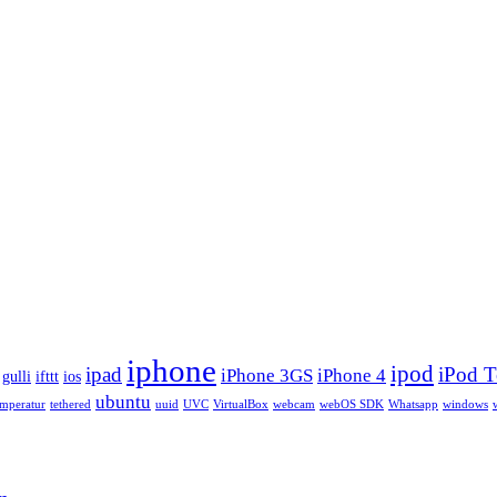
iphone
ipod
ipad
iPod 
iPhone 3GS
iPhone 4
gulli
ifttt
ios
ubuntu
emperatur
tethered
uuid
UVC
VirtualBox
webcam
webOS SDK
Whatsapp
windows