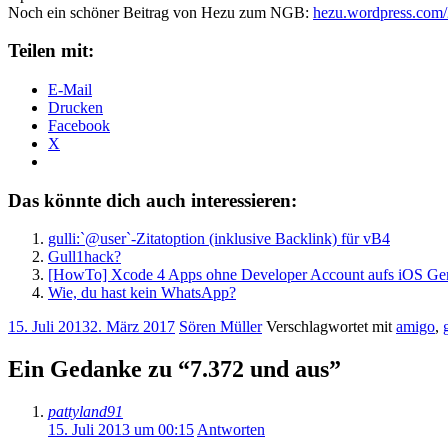
Noch ein schöner Beitrag von Hezu zum NGB:
hezu.wordpress.com/
Teilen mit:
E-Mail
Drucken
Facebook
X
Das könnte dich auch interessieren:
gulli:`@user`-Zitatoption (inklusive Backlink) für vB4
Gull1hack?
[HowTo] Xcode 4 Apps ohne Developer Account aufs iOS Ger
Wie, du hast kein WhatsApp?
15. Juli 2013
2. März 2017
Sören Müller
Verschlagwortet mit
amigo
,
Ein Gedanke zu “
7.372 und aus
”
pattyland91
15. Juli 2013 um 00:15
Antworten