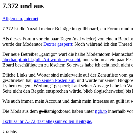
7.372 und aus
Allgemein
,
internet
7.372 ist die Anzahl meiner Beiträge im
gulli
:board, ein Forum rund 
Als dieses Forum vor ein paar Tagen (mal wieder) von einem Betreibe
wurde der Moderator
Dexter gesperrt
; Noch während ich den Thread 
Der neue Betreiber „gamigo“ warf die halbe Moderatoren-Mannschaft r
überhaupt-nicht-gulli-Art wurden gesucht
, und schonmal ein paar Fest
Board beschäftigteten zu löschen; So etwas habe ich echt noch nicht 
Etliche Links und Wörter sind mittlerweile auf der Zensurliste vom g
geschrieben hat,
gab seinen Posten auf
, und wurde für seinen Blogpo
Lythem wegen „Werbung“ gesperrt; Laut seiner Aussage habe ich Wer
Seite nicht den Regeln entsprechen würde, blieb (logischerweise) bis
Wie auch immer, mein Account und damit mein Interesse an gulli ist w
Die Mods aus dem
gulli
amigo:board haben unter
ngb.to
innerhalb von
Tschüss ihr 7.372 (fast alle) sinnvollen Beiträge.
.
Update: