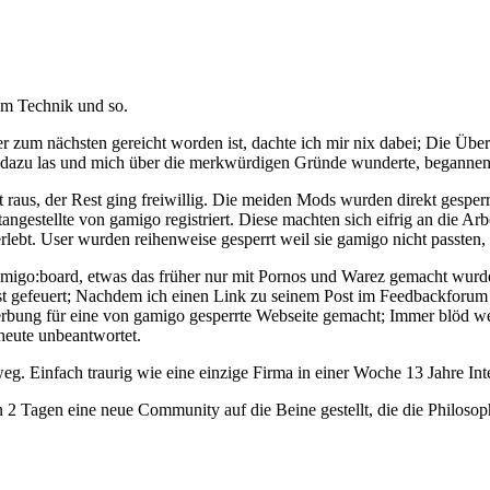
um Technik und so.
r zum nächsten gereicht worden ist, dachte ich mir nix dabei; Die Üb
dazu las und mich über die merkwürdigen Gründe wunderte, begannen s
aus, der Rest ging freiwillig. Die meiden Mods wurden direkt gesperr
angestellte von gamigo registriert. Diese machten sich eifrig an die A
erlebt. User wurden reihenweise gesperrt weil sie gamigo nicht passten
amigo:board, etwas das früher nur mit Pornos und Warez gemacht wurde.
st gefeuert; Nachdem ich einen Link zu seinem Post im Feedbackfor
bung für eine von gamigo gesperrte Webseite gemacht; Immer blöd we
 heute unbeantwortet.
eg. Einfach traurig wie eine einzige Firma in einer Woche 13 Jahre In
 2 Tagen eine neue Community auf die Beine gestellt, die die Philosoph