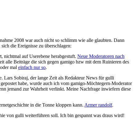
ernahme 2008 war auch nicht so schlimm wie alle glaubten. Dann
ich die Ereignisse zu überschlagen:
t, nichtmal auf Userebene herabgestuft.
Neue Moderatoren nach
rbeit alle Beiträge die sich gegen gamigo bzw mit dem Ruinieren des
, oder mal
einfach nur so
.
 Lars Sobiraj, der lange Zeit als Redakteur News für gulli
um gepostet habe, wurde auch ich vom gamigo-Möchtegern-Moderator
nn jemand zur Wahrheit verlinkt. Meine Nachfrage inwiefern diese
ternetgeschichte in die Tonne kloppen kann.
Armer randolf
.
ie von gulli weiterführen soll. Ich bin gespannt was draus wird!