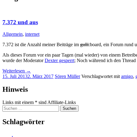
7.372 und aus
Allgemein
,
internet
7.372 ist die Anzahl meiner Beiträge im
gulli
:board, ein Forum rund 
Als dieses Forum vor ein paar Tagen (mal wieder) von einem Betreibe
wurde der Moderator
Dexter gesperrt
; Noch während ich den Thread 
Weiterlesen
→
15. Juli 2013
2. März 2017
Sören Müller
Verschlagwortet mit
amigo
,
Widgets
Hinweis
Links mit einem * sind Affiliate-Links
Suchen
nach:
Schlagwörter