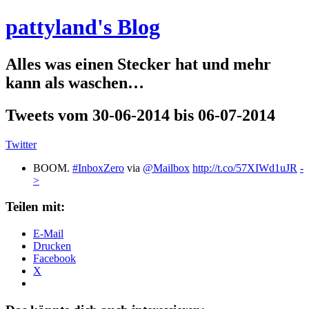
pattyland's Blog
Alles was einen Stecker hat und mehr
kann als waschen…
Tweets vom 30-06-2014 bis 06-07-2014
Twitter
BOOM.
#InboxZero
via
@Mailbox
http://t.co/57XIWd1uJR
-
>
Teilen mit:
E-Mail
Drucken
Facebook
X