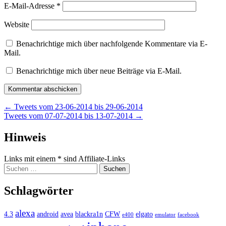
E-Mail-Adresse
*
Website
Benachrichtige mich über nachfolgende Kommentare via E-
Mail.
Benachrichtige mich über neue Beiträge via E-Mail.
Beitragsnavigation
←
Tweets vom 23-06-2014 bis 29-06-2014
Tweets vom 07-07-2014 bis 13-07-2014
→
Widgets
Hinweis
Links mit einem * sind Affiliate-Links
Suchen
nach:
Schlagwörter
alexa
4.3
android
avea
blackra1n
CFW
elgato
e400
emulator
facebook