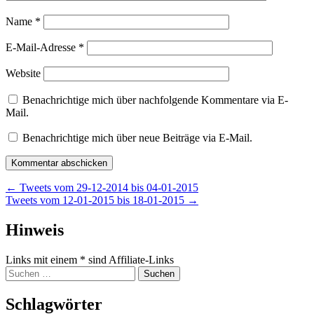
Name
*
E-Mail-Adresse
*
Website
Benachrichtige mich über nachfolgende Kommentare via E-
Mail.
Benachrichtige mich über neue Beiträge via E-Mail.
Beitragsnavigation
←
Tweets vom 29-12-2014 bis 04-01-2015
Tweets vom 12-01-2015 bis 18-01-2015
→
Widgets
Hinweis
Links mit einem * sind Affiliate-Links
Suchen
nach:
Schlagwörter