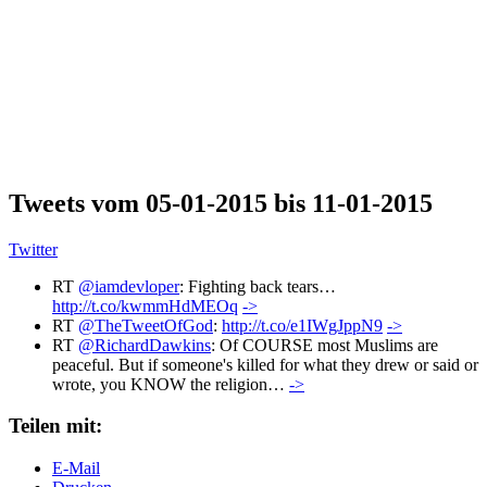
Tweets vom 05-01-2015 bis 11-01-2015
Twitter
RT
@iamdevloper
: Fighting back tears…
http://t.co/kwmmHdMEOq
->
RT
@TheTweetOfGod
:
http://t.co/e1IWgJppN9
->
RT
@RichardDawkins
: Of COURSE most Muslims are
peaceful. But if someone's killed for what they drew or said or
wrote, you KNOW the religion…
->
Teilen mit:
E-Mail