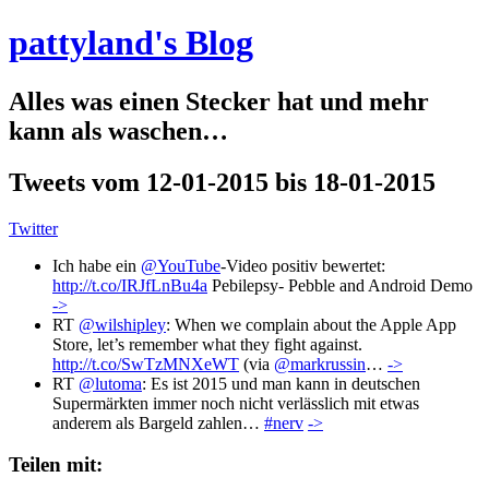
pattyland's Blog
Alles was einen Stecker hat und mehr
kann als waschen…
Tweets vom 12-01-2015 bis 18-01-2015
Twitter
Ich habe ein
@YouTube
-Video positiv bewertet:
http://t.co/IRJfLnBu4a
Pebilepsy- Pebble and Android Demo
->
RT
@wilshipley
: When we complain about the Apple App
Store, let’s remember what they fight against.
http://t.co/SwTzMNXeWT
(via
@markrussin
…
->
RT
@lutoma
: Es ist 2015 und man kann in deutschen
Supermärkten immer noch nicht verlässlich mit etwas
anderem als Bargeld zahlen…
#nerv
->
Teilen mit: