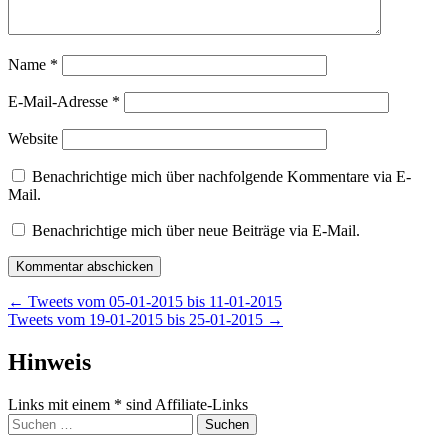
Name
*
E-Mail-Adresse
*
Website
Benachrichtige mich über nachfolgende Kommentare via E-
Mail.
Benachrichtige mich über neue Beiträge via E-Mail.
Beitragsnavigation
←
Tweets vom 05-01-2015 bis 11-01-2015
Tweets vom 19-01-2015 bis 25-01-2015
→
Widgets
Hinweis
Links mit einem * sind Affiliate-Links
Suchen
nach: