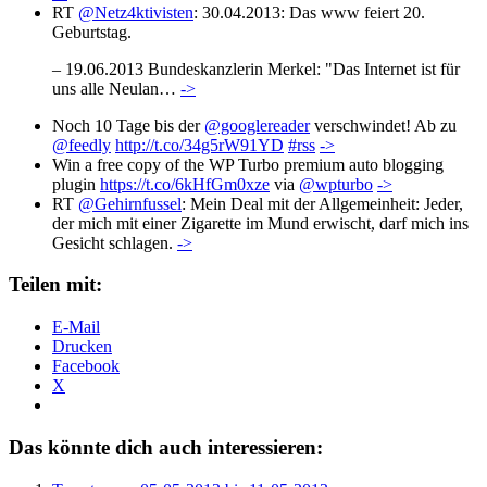
RT
@Netz4ktivisten
: 30.04.2013: Das www feiert 20.
Geburtstag.
– 19.06.2013 Bundeskanzlerin Merkel: "Das Internet ist für
uns alle Neulan…
->
Noch 10 Tage bis der
@googlereader
verschwindet! Ab zu
@feedly
http://t.co/34g5rW91YD
#rss
->
Win a free copy of the WP Turbo premium auto blogging
plugin
https://t.co/6kHfGm0xze
via
@wpturbo
->
RT
@Gehirnfussel
: Mein Deal mit der Allgemeinheit: Jeder,
der mich mit einer Zigarette im Mund erwischt, darf mich ins
Gesicht schlagen.
->
Teilen mit:
E-Mail
Drucken
Facebook
X
Das könnte dich auch interessieren: