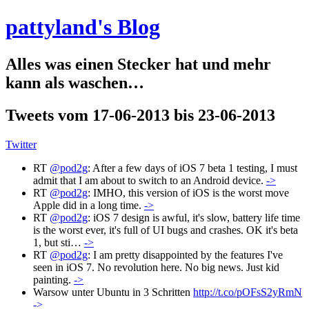
pattyland's Blog
Alles was einen Stecker hat und mehr
kann als waschen…
Tweets vom 17-06-2013 bis 23-06-2013
Twitter
RT
@pod2g
: After a few days of iOS 7 beta 1 testing, I must
admit that I am about to switch to an Android device.
->
RT
@pod2g
: IMHO, this version of iOS is the worst move
Apple did in a long time.
->
RT
@pod2g
: iOS 7 design is awful, it's slow, battery life time
is the worst ever, it's full of UI bugs and crashes. OK it's beta
1, but sti…
->
RT
@pod2g
: I am pretty disappointed by the features I've
seen in iOS 7. No revolution here. No big news. Just kid
painting.
->
Warsow unter Ubuntu in 3 Schritten
http://t.co/pOFsS2yRmN
->