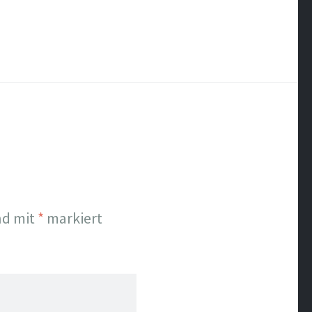
nd mit
*
markiert