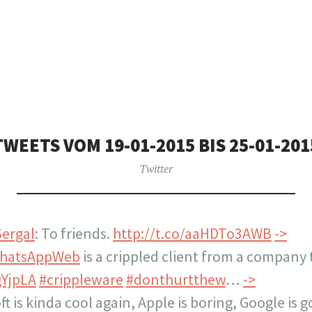
TWEETS VOM 19-01-2015 BIS 25-01-201
Twitter
ergal
: To friends.
http://t.co/aaHDTo3AWB
->
hatsAppWeb
is a crippled client from a company t
gYjpLA
#crippleware
#donthurtthew
…
->
ft is kinda cool again, Apple is boring, Google is 