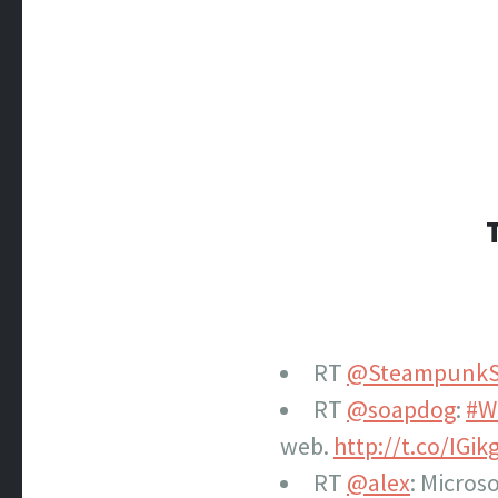
RT
@SteampunkS
RT
@soapdog
:
#W
web.
http://t.co/IGik
RT
@alex
: Microso